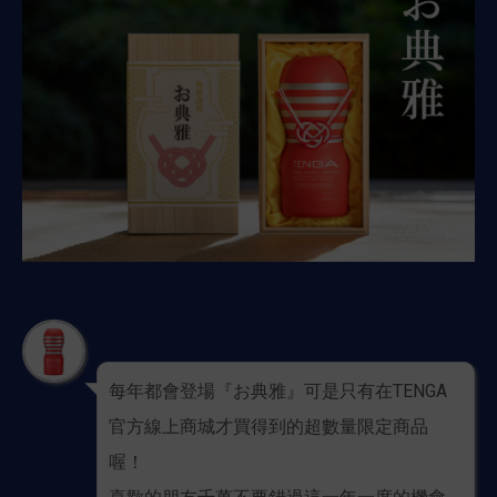
每年都會登場『お典雅』可是只有在TENGA
官方線上商城才買得到的超數量限定商品
喔！