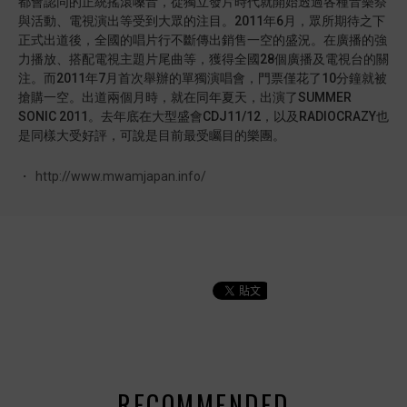
都會認同的正統搖滾嗓音，從獨立發片時代就開始透過各種音樂祭
與活動、電視演出等受到大眾的注目。2011年6月，眾所期待之下
正式出道後，全國的唱片行不斷傳出銷售一空的盛況。在廣播的強
力播放、搭配電視主題片尾曲等，獲得全國28個廣播及電視台的關
注。而2011年7月首次舉辦的單獨演唱會，門票僅花了10分鐘就被
搶購一空。出道兩個月時，就在同年夏天，出演了SUMMER
SONIC 2011。去年底在大型盛會CDJ11/12，以及RADIOCRAZY也
是同樣大受好評，可說是目前最受矚目的樂團。
http://www.mwamjapan.info/
RECOMMENDED