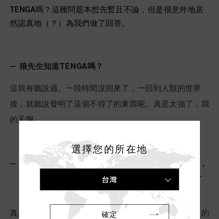
TENGA嗎？這種問題本想先暫且不論，但是很意外地居
然認真地（？）為我們做了回答。
狼先生知道TENGA嗎？
這我有聽說過。一段時間沒回來了，一回到人類的世界
後，就聽說發明了這個不得了的東西呢。真是太強了，我
的天啊。
選擇您的所在地
雖然不知道狼先生「尺寸大小」能不能使用TENGA，
不過還是問問看，喜歡哪一個TENGA 商品呢？為什
台灣
麼？
真是個好問題呢。我不知道進不進得去。但是就算是狼的
確定