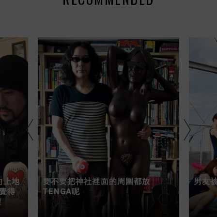
向上地
要不要把神社裡面的周圍都放
男友被
覺得
TENGA呢
望