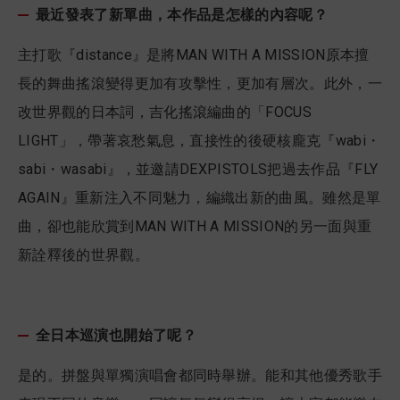
最近發表了新單曲，本作品是怎樣的內容呢？
主打歌『distance』是將MAN WITH A MISSION原本擅
長的舞曲搖滾變得更加有攻擊性，更加有層次。此外，一
改世界觀的日本詞，吉化搖滾編曲的「FOCUS
LIGHT」，帶著哀愁氣息，直接性的後硬核龐克『wabi・
sabi・wasabi』，並邀請DEXPISTOLS把過去作品『FLY
AGAIN』重新注入不同魅力，編織出新的曲風。雖然是單
曲，卻也能欣賞到MAN WITH A MISSION的另一面與重
新詮釋後的世界觀。
全日本巡演也開始了呢？
是的。拼盤與單獨演唱會都同時舉辦。能和其他優秀歌手