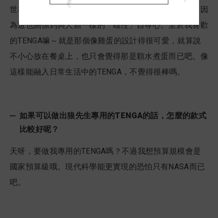
世界也一樣，大家都有大小差異。在此就不多加討論。因
為這也關係到與人類一樣的「雄性」自尊心。至於我喜歡
的TENGA嘛～就是那個像雞蛋的設計得很可愛，就算說
不小心放在餐桌上，也只會覺得那是顆水煮蛋而已吧。像
這樣能融入日常生活中的TENGA，不覺得很棒嗎。
如果可以做出狼先生專用的TENGA的話，怎麼的款式
比較好呢？
天呀，要做我專用的TENGA嗎？不過我想預算規模會是
國家預算級哦。現代科學能更實現的恐怕只有NASA而已
吧。