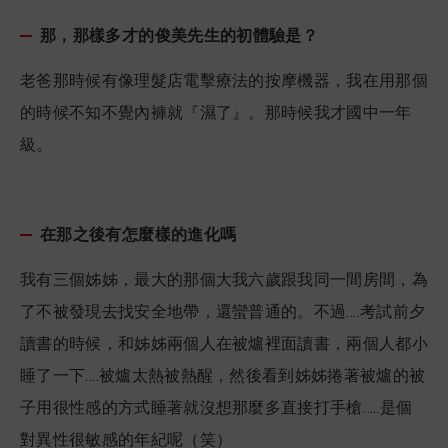
那，那樣多才的俊美先生的初體驗是？
老爸那時候有像理髮店電擊療法的按摩機器，我在用那個
的時候不知不覺內褲就『濕了』。那時候我才國中一年
級。
在那之後有怎麼樣的進化嗎
我有三個姊姊，最大的那個大我六歲跟我同一間房間，為
了不被發現去找安全地帶，還蠻普通的。不過….考試前夕
讀書的時候，和姊姊兩個人在被爐裡面讀書，兩個人都小
睡了一下….被爐太熱被熱醒，然後看到姊姊捲著被爐的被
子用很性感的方式睡著就沒想那麼多直接打手槍…..是個
對異性很敏感的年紀呢（笑）