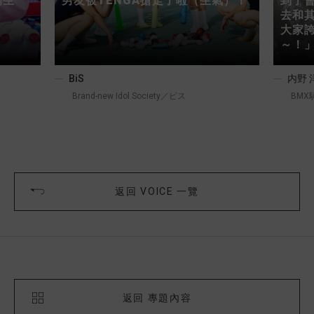
的生
男友被TENGA搶走了啦（生氣）！
到了會
去和
大家
～！
BiS
内野 
Brand-new Idol Society／ビス
BMX
返回 VOICE 一覽
返回 專題內容