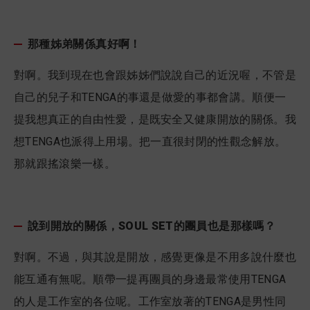
那種姊弟關係真好啊！
對啊。我到現在也會跟姊姊們說說自己的近況喔，不管是
自己的兒子和TENGA的事還是做愛的事都會講。順便一
提我想真正的自由性愛，是既安全又健康開放的關係。我
想TENGA也派得上用場。把一直很封閉的性觀念解放。
那就跟搖滾樂一樣。
說到開放的關係，SOUL SET的團員也是那樣嗎？
對啊。不過，與其說是開放，感覺更像是不用多說什麼也
能互通有無呢。順帶一提再團員的身邊最常使用TENGA
的人是工作室的各位呢。工作室放著的TENGA是男性同