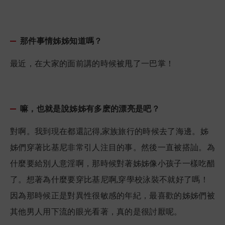
那件事情姊姊知道嗎？
最近，在大家的面前講的時候被甩了一巴掌！
嘛，也就是說姊姊有多麽的漂亮是吧？
對啊。我到現在都還記得,家族旅行的時候去了海邊。姊
姊們穿著比基尼非常引人注目的事。然後一直被搭訕。為
什麼要給別人意淫啊，那時候對著姊姊像小孩子一樣吃醋
了。想著為什麼要穿比基尼啊,穿學校泳裝不就好了嗎！
因為那時候正是對異性很敏感的年紀，最喜歡的姊姊們被
其他男人用下流的眼光看著，真的是很討厭呢。