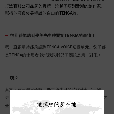
打造百貨公司品牌的實績，跨越了類別活躍的創作家。
那樣的渡邊俊美暢談的自由的TENGA論。
很期待能聽到俊美先生聊關於TENGA的事情！
我一直很期待能夠讀到TENGA VOICE這個單元。父子都
是TENGA的使用者,我想我跟我兒子應該是第一對吧！
咦？
其實我有一個兒子呢…..去年我生日的時候莉莉（弗蘭
奇）送了TENGA給我。全部有6個。不過我兒子兩天之內
選擇您的所在地
全都把它用完了（笑）