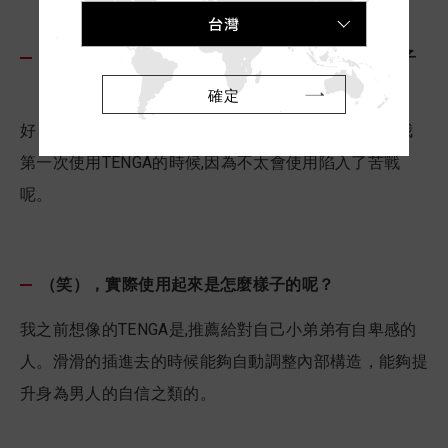
台灣
這種父子之間沒有隔閡的感覺真好呢。不過不是兒子
的事情,是關於俊美先生小弟弟的事情（笑）！
確定
好～喔。也就是說關於我跟TENGA的事嗎？順便一提我
第一次使用TENGA的時候,因為不太會使用陷入了苦戰
呢。
（笑），實際使用起來是怎麼樣子的呢？
我之前想像的TENGA是,推薦給對自己小弟弟有自卑感的
人。滑滑的插進去的時候能夠自動調整內部構造，能夠提
升身為男人的自信之類的。