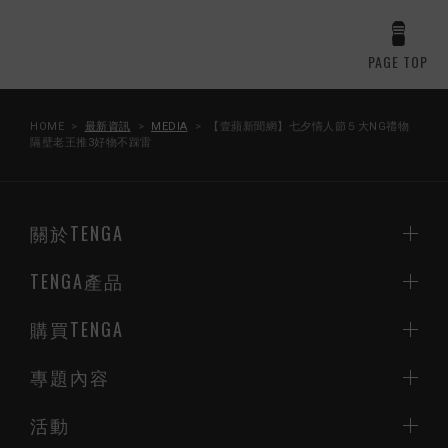
PAGE TOP
HOME
最新資訊
MEDIA
【壹蘋新聞網】七夕情人節５大NG禮物
隔壁老王推3好物不踩雷
關於TENGA
TENGA產品
購買TENGA
專題內容
活動