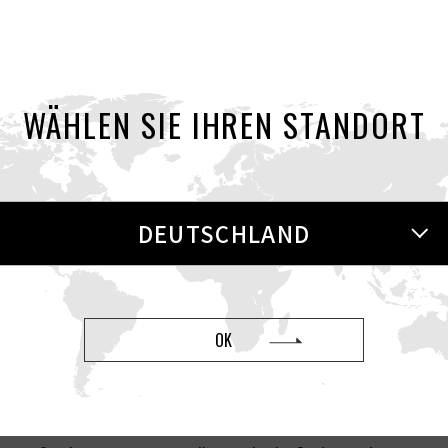
WÄHLEN SIE IHREN STANDORT
DEUTSCHLAND
OK
rken „TENGA“ und „iroha“ – beschäftigt in seinen globale