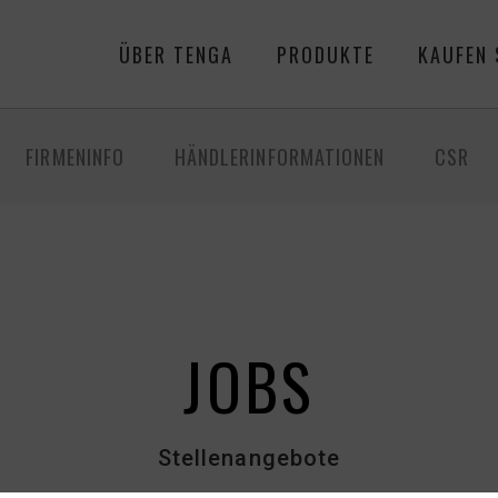
ÜBER TENGA
PRODUKTE
KAUFEN 
FIRMENINFO
HÄNDLERINFORMATIONEN
CSR
JOBS
Stellenangebote