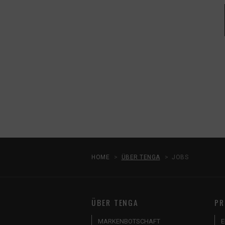
HOME
ÜBER TENGA
JOBS
ÜBER TENGA
PR
MARKENBOTSCHAFT
E