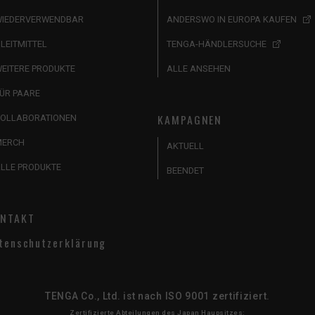
IEDERVERWENDBAR
ANDERSWO IN EUROPA KAUFEN
LEITMITTEL
TENGA-HÄNDLERSUCHE
EITERE PRODUKTE
ALLE ANSEHEN
ÜR PAARE
KAMPAGNEN
OLLABORATIONEN
MERCH
AKTUELL
LLE PRODUKTE
BEENDET
NTAKT
tenschutzerklärung
TENGA Co., Ltd. ist nach ISO 9001 zertifiziert.
Zertifizierte Abteilungen des Japan Haupsitzes: