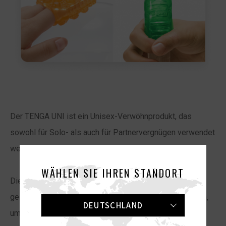
Der TENGA UNI ist ein Unisex-Verwöhnprodukt, das
sowohl für Solo- als auch für Partnervergnügen verwendet
werden kann!
WÄHLEN SIE IHREN STANDORT
Die edelsteinähnlichen Produkte fühlen sich weich und
geschmeidig an. Du kannst sie auf deine Finger stecken,
DEUTSCHLAND
um eine Stimulation für das klitorale/labiale Spiel zu