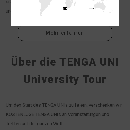
erzeugen, oder sie wenden, um sie auf dem Penis auf-
OK
und abzubewegen.
Mehr erfahren
Über die TENGA UNI
University Tour
Um den Start des TENGA UNIs zu feiern, verschenken wir
KOSTENLOSE TENGA UNIs an Veranstaltungen und
Treffen auf der ganzen Welt.