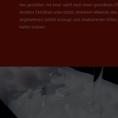
neu gestaltet: mit einer sanft nach innen gewölbten Öf
leichtes Einführen unterstützt, dickerem Material, das
angenehmes Gefühl erzeugt, und strukturierten Rillen,
halten können.