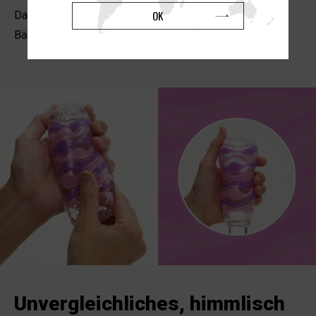
OK
Das luxuriöse Geflecht des WEAVE und die fließenden
Bänder des DRAPE
.
Unvergleichliches, himmlisch