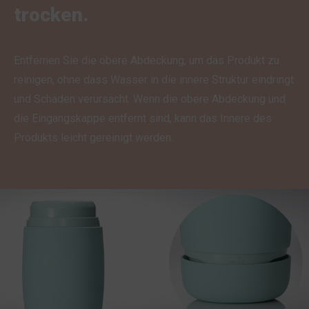
trocken.
Entfernen Sie die obere Abdeckung, um das Produkt zu
reinigen, ohne dass Wasser in die innere Struktur eindringt
und Schäden verursacht. Wenn die obere Abdeckung und
die Eingangskappe entfernt sind, kann das Innere des
Produkts leicht gereinigt werden.