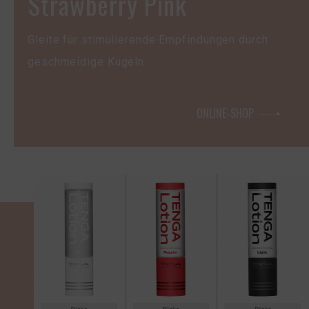
Strawberry Pink
Gleite für stimulierende Empfindungen durch
geschmeidige Kugeln.
ONLINE-SHOP