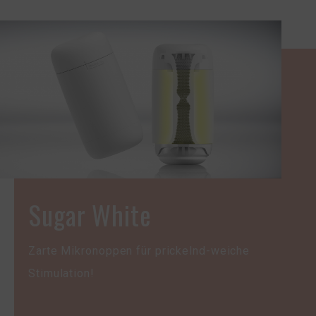
Sugar White
Zarte Mikronoppen für prickelnd-weiche
Stimulation!