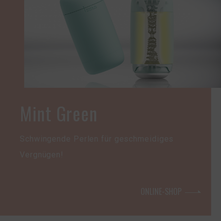
Mint Green
Schwingende Perlen für geschmeidiges
Vergnügen!
ONLINE-SHOP