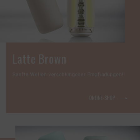
Latte Brown
Sanfte Wellen verschlungener Empfindungen!
ONLINE-SHOP