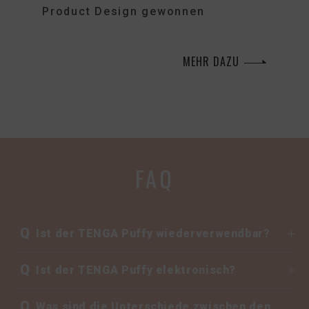
Product Design gewonnen
MEHR DAZU
FAQ
Q
Ist der TENGA Puffy wiederverwendbar?
Q
Ist der TENGA Puffy elektronisch?
Q
Was sind die Unterschiede zwischen den