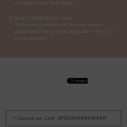
Produkten auf dem Markt?
Q
Mein TENGA Puffy sieht
verformt/zerquetscht aus und nimmt
nicht mehr seine ursprüngliche Form an.
Ist er defekt?
Zurück zur Liste „WIEDERVERWENDBAR“