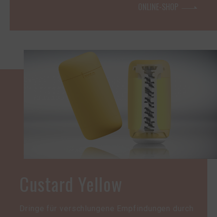
ONLINE-SHOP
Custard Yellow
Dringe für verschlungene Empfindungen durch