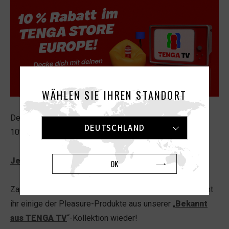
WÄHLEN SIE IHREN STANDORT
Der Masturbation Mai ist zurück, und wir feiern ihn mit
DEUTSCHLAND
10% Rabatt im TENGA STORE EUROPE!
Jetzt kaufen
OK
Zappt ihr gerade vom
TENGA TV
rein? Vielleicht erkennt
ihr einige der Pleasure-Produkte aus unserer „
Bekannt
aus TENGA TV
“-Kollektion wieder!