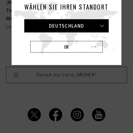
„
Nach dem Black Friday: Unser Masturbator-
WÄHLEN SIE IHREN STANDORT
Testsieger sorgt für heiße Momente – jetzt zum
Mega-Deal!
“
vorgestellt.
DEUTSCHLAND
Lesen Sie den vollständigen Artikel
HIER
.
OK
Nächster Artikel
Vorheriger Artikel
Zurück zur Liste „MEDIEN“