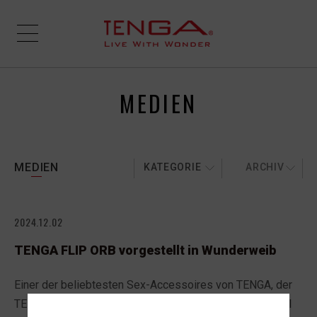
MEDIEN
MEDIEN
KATEGORIE
ARCHIV
2024.12.02
TENGA FLIP ORB vorgestellt in Wunderweib
Einer der beliebtesten Sex-Accessoires von TENGA, der
TENGA FLIP ORB, wurde von Wunderweib in dem Artikel