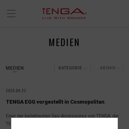
MEDIEN
MEDIEN
KATEGORIE
ARCHIV
2025.04.22
TENGA EGG vorgestellt in Cosmopolitan
Einer der beliebtesten Sex-Accessoires von TENGA, der
TENGA EGG wurde von Cosmopolitan in dem Artikel