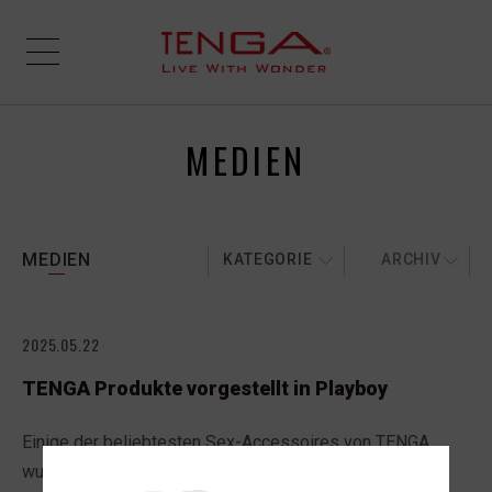
MEDIEN
MEDIEN
KATEGORIE
ARCHIV
2025.05.22
TENGA Produkte vorgestellt in Playboy
Einige der beliebtesten Sex-Accessoires von TENGA
wurden von Playboy in dem Artikel „
Zwischen Edel-