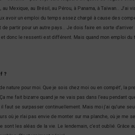
ie, au Mexique, au Brésil, au Pérou, à Panama, à Taïwan… J’ai 
eux avoir un emploi du temps assez chargé à cause des compéti
 de partir pour un autre pays… Je dois faire en sorte d’arriver
s et donc le ressenti est différent. Mais quand mon emploi du
f ?
nde nature pour moi. Que je sois chez moi ou en compét’, la p
 » Ça me fait bizarre quand je ne vais pas dans l’eau pendant qu
 il faut se surpasser continuellement. Mais moi j’ai qu’une seu
 jours où je n’ai pas envie de monter sur ma planche, où je m
sont les aléas de la vie. Le lendemain, c’est oublié. Grâce au 