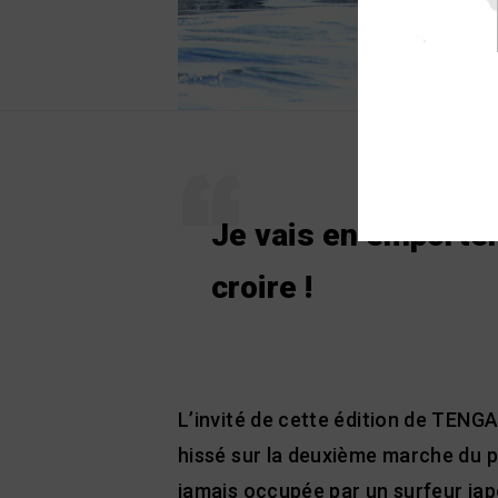
Je vais en emporter
croire !
L’invité de cette édition de TENG
hissé sur la deuxième marche du p
jamais occupée par un surfeur jap