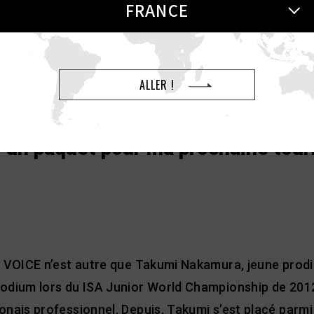
FRANCE
ALLER !
 un paquet pour ma prochaine tour
A VOICE n’est autre que Takumi Nakamura, jeune prodig
odium lors du ISA Junior World Championship de 2012
onais professionnel. Depuis, Takumi s’est placé parmi