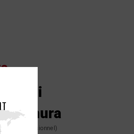
#8
Takumi
NT
Nakamura
urfeur professionnel)