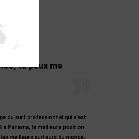
née, tu peux me
e du surf professionnel qui s’est
 à Panama, la meilleure position
 les meilleurs surfeurs du monde,