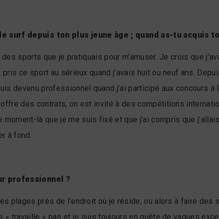
e surf depuis ton plus jeune âge ; quand as-tu acquis to
un des sports que je pratiquais pour m’amuser. Je crois que j’av
 pris ce sport au sérieux quand j’avais huit ou neuf ans. Depu
suis devenu professionnel quand j’ai participé aux concours à 
offre des contrats, on est invité à des compétitions internat
 moment-là que je me suis fixé et que j’ai compris que j’allais
r à fond.
ur professionnel ?
les plages près de l’endroit où je réside, ou alors à faire d
e « travaille » pas et je suis toujours en quête de vagues exce