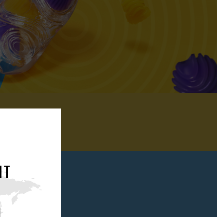
NT
ences !