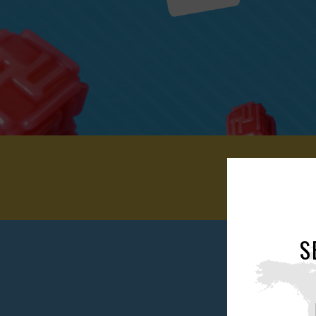
S
Embarq