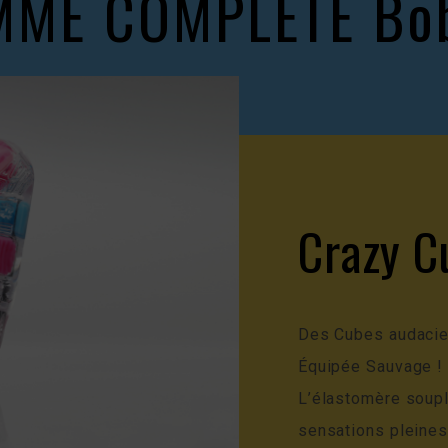
ME COMPLÈTE Bo
Crazy C
Des Cubes audacieu
Équipée Sauvage !
L’élastomère soup
sensations pleines