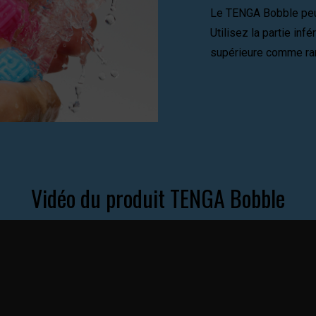
Le TENGA Bobble peut 
Utilisez la partie inf
supérieure comme ran
Vidéo du produit TENGA Bobble