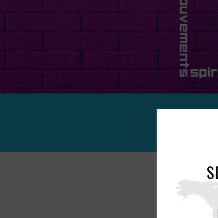
S
Des mo