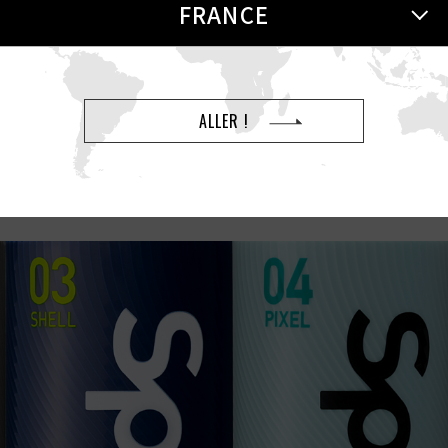
FRANCE
le interne, le SPINNER se tord lorsque vous l’insé
incroyables à chaque caresse !
ALLER !
ivez une sensation sensorielle comme aucune autr