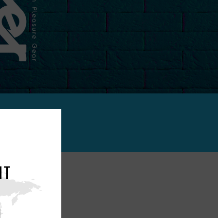
NT
 vous !