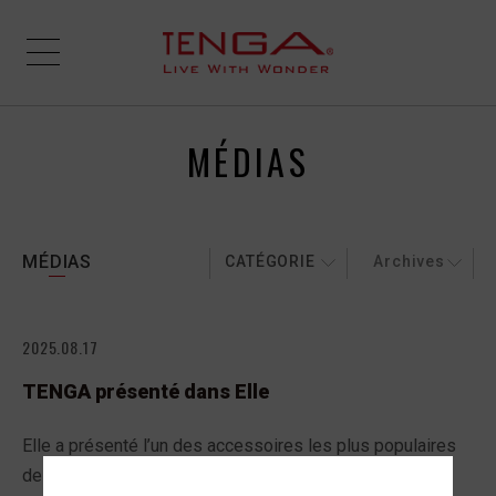
MÉDIAS
MÉDIAS
CATÉGORIE
Archives
2025.08.17
TENGA présenté dans Elle
Elle a présenté l’un des accessoires les plus populaires
de TENGA dans l’article «
Sextoys masculins, la