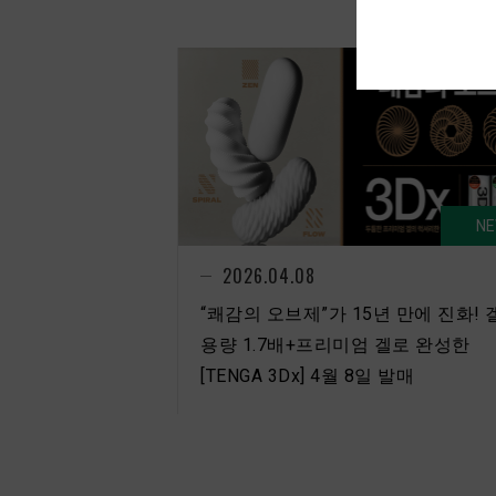
N
2026.04.08
“쾌감의 오브제”가 15년 만에 진화! 
용량 1.7배+프리미엄 겔로 완성한
[TENGA 3Dx] 4월 8일 발매