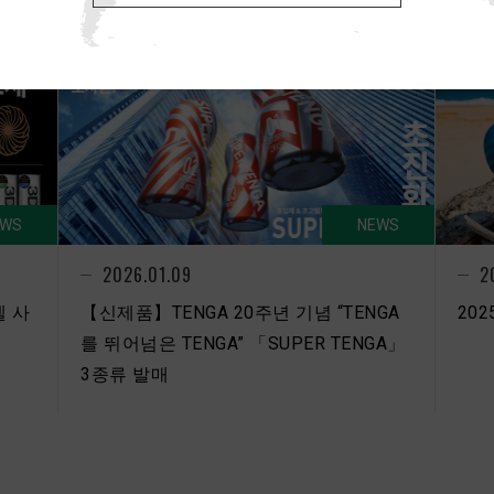
EWS
NEWS
2026.01.09
2
겔 사
【신제품】TENGA 20주년 기념 “TENGA
202
를 뛰어넘은 TENGA” 「SUPER TENGA」
3종류 발매