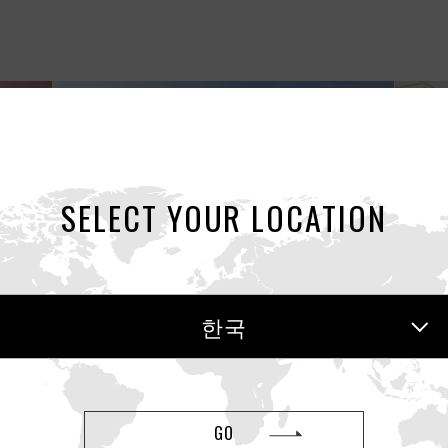
SELECT YOUR LOCATION
EWS
NEWS
2026.06.18
2
한국
1 프
【시즌한정】여름 한정! 쿨링 성분(멘톨)
플렉
을 배합한 COOL TENGA시리즈, 올해도
「TE
판매 개시!
GO