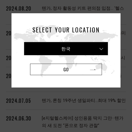
2024.08.20
텐가, 정자 활동성 키트 편의점 입점… ‘헬스
케어 산업’ 본격 진출
SELECT YOUR LOCATION
2024.08.01
텐가 이로하, 플레저 토이 ‘이로하 요루 스미
레’ 출시
한국
2024.07.25
텐가, 보브와 콜라보…위트 패션아이템 출시
GO
2024.07.11
[생활경제 이슈] 텐가, 여성용 초슬림형 플
레저 토이 출시
2024.07.05
텐가, 론칭 19주년 생일파티…최대 19% 할인
2024.06.30
[e지털헬스케어] 성인용품 딱지 그만···텐가
의 새 도전 “폰으로 정자 관찰”