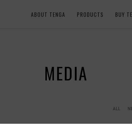
ABOUT TENGA
PRODUCTS
BUY T
MEDIA
ALL
N