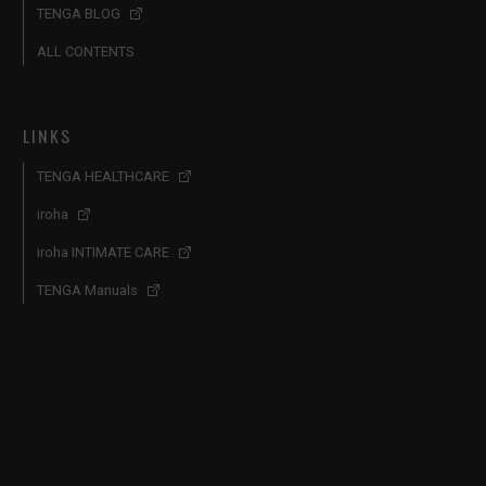
TENGA BLOG
ALL CONTENTS
LINKS
TENGA HEALTHCARE
iroha
iroha INTIMATE CARE
TENGA Manuals