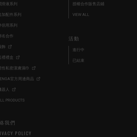
潤滑液系列
授權合作販售店鋪
追加配件系列
VIEW ALL
伴侶用系列
聯名合作
活動
服飾
進行中
送禮禮盒
已結束
男性私密潔膚濕巾
TENGA官方周邊商品
機器人
LL PRODUCTS
絡我們
IVACY POLICY