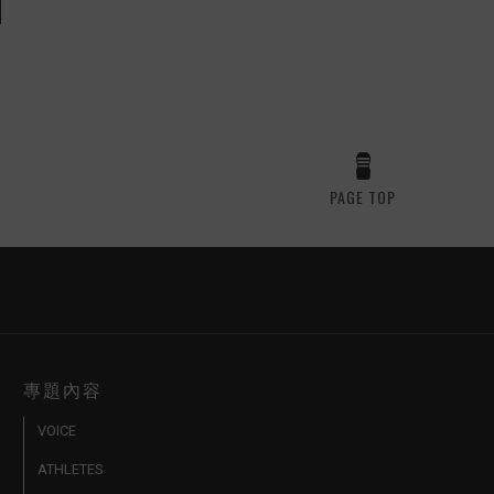
PAGE TOP
專題內容
VOICE
ATHLETES