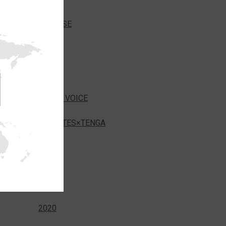
RELEASE
MEDIA
活動
TENGA VOICE
ATHLETES×TENGA
ARCHIVE
2021
2020