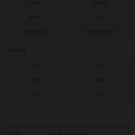
NEWS
RELEASE
MEDIA
活動
TENGA VOICE
ATHLETES×TENGA
ARCHIVE
2021
2020
2019
2018
2017
2016
返回 最新資訊 一覽