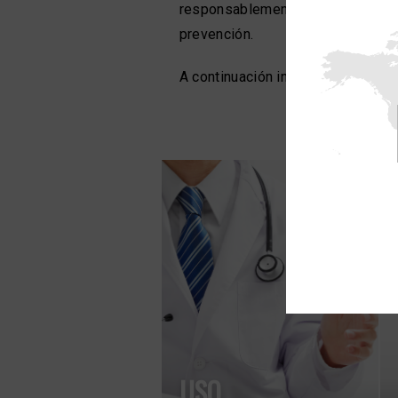
responsablemente el conocimiento
prevención.
A continuación indicamos algunas 
USO