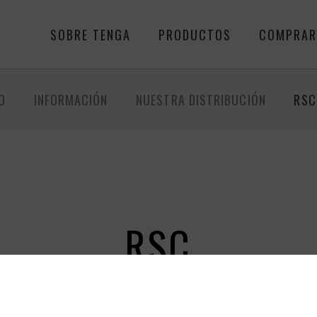
SOBRE TENGA
PRODUCTOS
COMPRA
O
INFORMACIÓN
NUESTRA DISTRIBUCIÓN
RSC
RSC
 vende productos de placer seguros, funcionales e higiénicos 