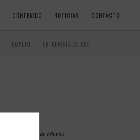
R
CONTENIDO
NOTICIAS
CONTACTO
EMPLEO
ENTREVISTA AL CEO
con la mentalidad de difundir