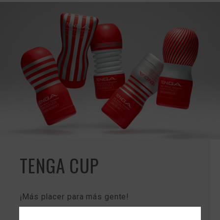
TENGA CUP
¡Más placer para más gente!