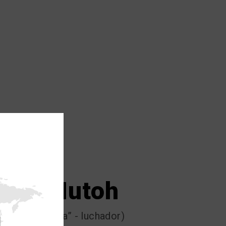
#4
Keiji Mutoh
The Great Muta” - luchador)