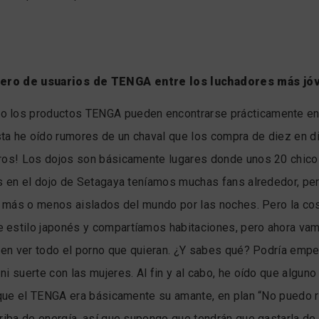
ero de usuarios de TENGA entre los luchadores más jóv
o los productos TENGA pueden encontrarse prácticamente en 
a he oído rumores de un chaval que los compra de diez en di
tros! Los dojos son básicamente lugares donde unos 20 chico
os en el dojo de Setagaya teníamos muchas fans alrededor, p
os más o menos aislados del mundo por las noches. Pero la c
 estilo japonés y compartíamos habitaciones, pero ahora vam
eden ver todo el porno que quieran. ¿Y sabes qué? Podría emp
i suerte con las mujeres. Al fin y al cabo, he oído que algun
 que el TENGA era básicamente su amante, en plan “No puedo r
riba de energía, así que supongo que tendrán que gastarla de