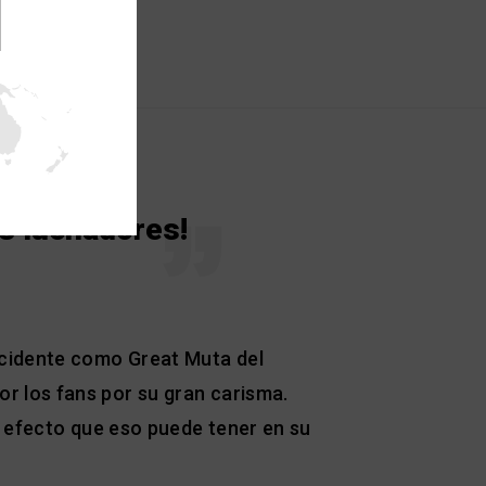
s luchadores!
ccidente como Great Muta del
 los fans por su gran carisma.
l efecto que eso puede tener en su