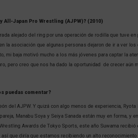
i y All-Japan Pro Wrestling (AJPW)? (2010)
ada alejado del ring por una operación de rodilla que tuve e
en la asociación que algunas personas dejaron de ir a ver lo
sto, mi baja motivó mucho a los más jóvenes para captar la at
uro, pero creo que nos ha dado la oportunidad de crecer aún m
nos puedas comentar?
eón del AJPW. Y quizá con algo menos de experiencia, Ryot
 pareja, Manabu Soya y Seiya Sanada están muy en forma, y en 
Wrestling Awards de Tokyo Sports, este año Suwama recibió 
, así que diría que estamos recibiendo un alto reconocimiento