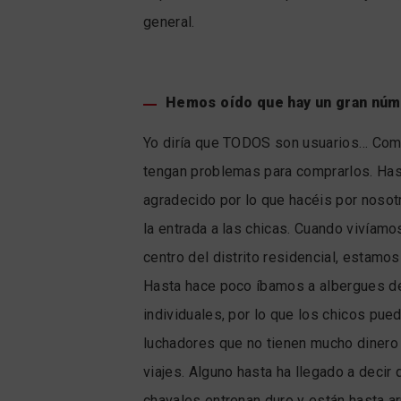
general.
Hemos oído que hay un gran núm
Yo diría que TODOS son usuarios… Com
tengan problemas para comprarlos. Hast
agradecido por lo que hacéis por noso
la entrada a las chicas. Cuando vivíam
centro del distrito residencial, estam
Hasta hace poco íbamos a albergues de
individuales, por lo que los chicos pu
luchadores que no tienen mucho dinero n
viajes. Alguno hasta ha llegado a decir
chavales entrenan duro y están hasta ar