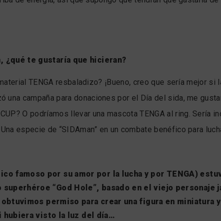
 ¿qué te gustaría que hicieran?
 material TENGA resbaladizo? ¡Bueno, creo que sería mejor si l
 una campaña para donaciones por el Día del sida, me gustarí
UP? O podríamos llevar una mascota TENGA al ring. Sería inc
. Una especie de “SIDAman” en un combate benéfico para lucha
co famoso por su amor por la lucha y por TENGA) estuv
 superhéroe “God Hole”, basado en el viejo personaje 
ro obtuvimos permiso para crear una figura en miniatura 
i hubiera visto la luz del día…