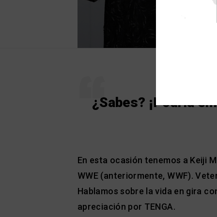
¿Sabes? ¡Podría em
En esta ocasión tenemos a Keiji 
WWE (anteriormente, WWF). Vetera
Hablamos sobre la vida en gira co
apreciación por TENGA.