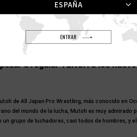
ESPAÑA
ENTRAR
pezar a regalar TENGA a los nuevo
Mutoh de All Japan Pro Wrestling, más conocido en O
no del mundo de la lucha, Mutoh es muy admirado por
n un grupo de luchadores, casi todos de hombres, y e