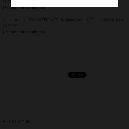
23:59 CET
(Promoción terminada)
La oferta para la TIENDA TENGA EE. UU. durará del 1 al 23 de diciembre a las
23:59 PT
(Promoción terminada)
CATEGORÍA