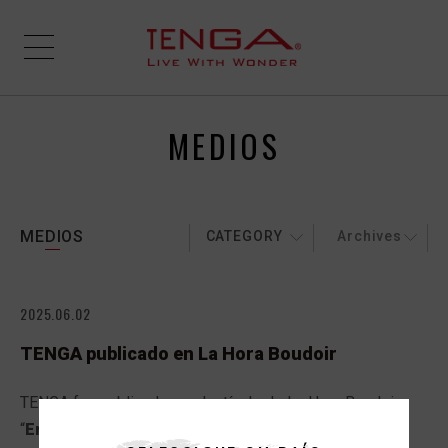
MEDIOS
MEDIOS
CATEGORY
Archives
2025.06.02
TENGA publicado en La Hora Boudoir
TENGA fue publicado en el artículo de La Hora Boudoir
“
Entrevista exclusiva para La Hora Boudoir
”.