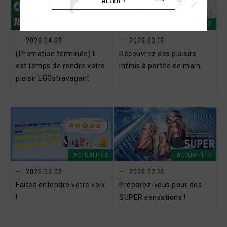
ACTUALITÉS
ACTUALITÉS
2026.04.02
2026.03.16
(Promotion terminée) Il
Découvrez des plaisirs
est temps de rendre votre
infinis à portée de main.
plaisir EGGstravagant
ACTUALITÉS
ACTUALITÉS
2026.03.02
2026.02.16
Faites entendre votre voix
Préparez-vous pour des
!
SUPER sensations !