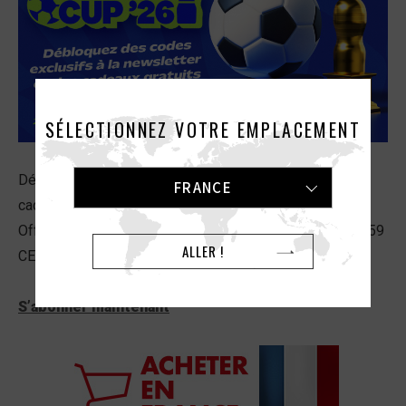
SÉLECTIONNEZ VOTRE EMPLACEMENT
Débloquez des codes exclusifs à la newsletter et des
FRANCE
cadeaux gratuits
Offre à durée limitée ! L’offre prend fin le 19 juillet à 23:59
ALLER !
CET (heure d’Europe centrale).
S’abonner maintenant