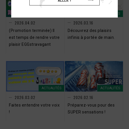
ACTUALITÉS
ACTUALITÉS
2026.04.02
2026.03.16
(Promotion terminée) Il
Découvrez des plaisirs
est temps de rendre votre
infinis à portée de main.
plaisir EGGstravagant
ACTUALITÉS
ACTUALITÉS
2026.03.02
2026.02.16
Faites entendre votre voix
Préparez-vous pour des
!
SUPER sensations !