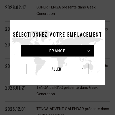
2026.02.17
SUPER TENGA présenté dans Geek
Generation
2026.02.13
TENGA FLIP 360 présenté dans Idealize by
SÉLECTIONNEZ VOTRE EMPLACEMENT
2026.02.11
TENGA ARTE présenté dans Radio LOL
FRANCE
Corsica
2026.02.06
TENGA FLIP 360 présenté dans Journal du
ALLER !
Geek
2026.01.21
TENGA paiRING présenté dans Geek
Generation
2025.12.01
TENGA ADVENT CALENDAR présenté dans